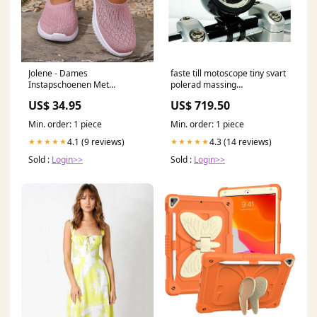
Jolene - Dames
faste till motoscope tiny svart
Instapschoenen Met
polerad massing
Ademend Breisel Kleur:Roze
Color:Polished
US$ 34.95
US$ 719.50
Min. order: 1 piece
Min. order: 1 piece
4.1 (9 reviews)
4.3 (14 reviews)
★★★★★
★★★★★
Sold :
Login>>
Sold :
Login>>