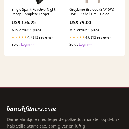
Single Spark Reactive Night
GreyLime Braided (3A/15W)
Range Complete Target -
USB-C Kabel 1 m. - Beige
Black Standard
ipad-mini
US$ 176.25
US$ 79.00
Min. order: 1 piece
Min. order: 1 piece
4.7 (12 reviews)
4.6 (13 reviews)
★★★★★
★★★★★
Sold :
Login>>
Sold :
Login>>
banishfitness.com
Dame Minikjole med legende polka-dot mønster og dyb v-
hals Stilla Størrelse:S som giver en luftig