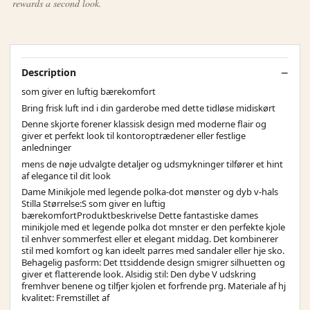
rewards a second look.
Description
som giver en luftig bærekomfort
Bring frisk luft ind i din garderobe med dette tidløse midiskørt
Denne skjorte forener klassisk design med moderne flair og
giver et perfekt look til kontoroptrædener eller festlige
anledninger
mens de nøje udvalgte detaljer og udsmykninger tilfører et hint
af elegance til dit look
Dame Minikjole med legende polka-dot mønster og dyb v-hals
Stilla Størrelse:S som giver en luftig
bærekomfortProduktbeskrivelse Dette fantastiske dames
minikjole med et legende polka dot mnster er den perfekte kjole
til enhver sommerfest eller et elegant middag. Det kombinerer
stil med komfort og kan ideelt parres med sandaler eller hje sko.
Behagelig pasform: Det ttsiddende design smigrer silhuetten og
giver et flatterende look. Alsidig stil: Den dybe V udskring
fremhver benene og tilfjer kjolen et forfrende prg. Materiale af hj
kvalitet: Fremstillet af