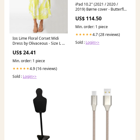
iPad 10.2" (2021 / 2020 /
2019) Børne cover - Butterfly
Kickstand Cover - Orange &
US$ 114.50
Grå ipad-air-2019
Min. order: 1 piece
4.7 (28 reviews)
★★★★★
Ios Lime Floral Corset Midi
Sold :
Login>>
Dress by Olivaceous - Size L -
Bustier Fit, Lace-Up Back, Tie
US$ 24.41
Front Detail
Min. order: 1 piece
4.9 (16 reviews)
★★★★★
Sold :
Login>>